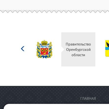
Министерство
Правительство
культуры
Оренбургской
Российской
области
федерации
ГЛАВНАЯ