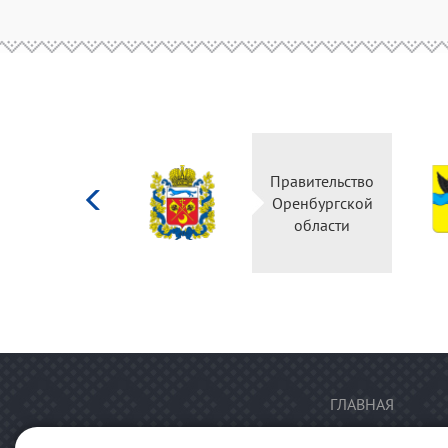
Министерство
Правительство
культуры
Оренбургской
Российской
области
федерации
ГЛАВНАЯ