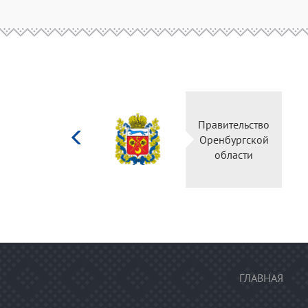
Министерство
Правительство
культуры
Оренбургской
Российской
области
федерации
ГЛАВНАЯ