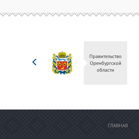
Министерство
Правительство
культуры
Оренбургской
Российской
области
федерации
ГЛАВНАЯ