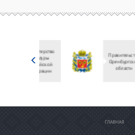
Министерство
культуры
Российской
федерации
ГЛАВНАЯ