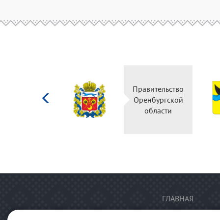
Министерство
Правительство
культуры
Оренбургской
Российской
области
федерации
ГЛАВНАЯ