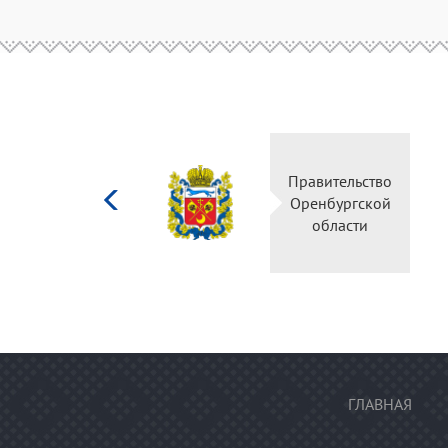
Министерство
Правител
культуры
Оренбур
Российской
облас
федерации
ГЛАВНАЯ