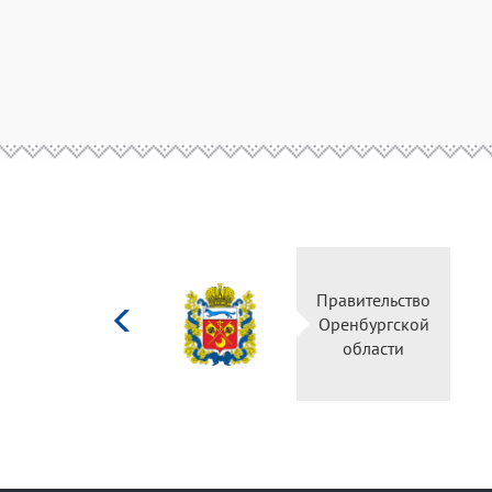
Министерство
Правительство
культуры
Оренбургской
Российской
области
федерации