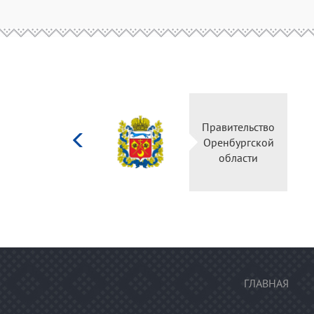
Министерство
Правите
культуры
Оренбу
Российской
обла
федерации
ГЛАВНАЯ