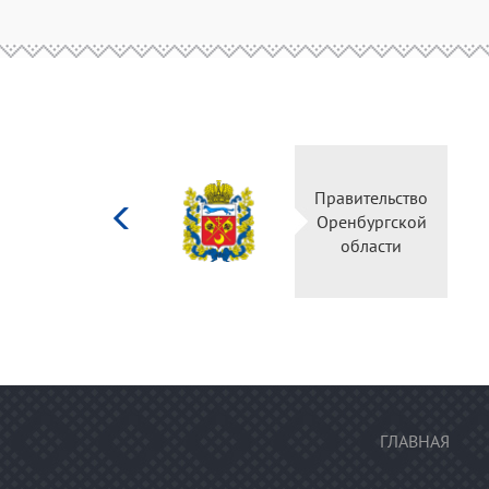
Министерство
Правительство
культуры
Оренбургской
Российской
области
федерации
ГЛАВНАЯ