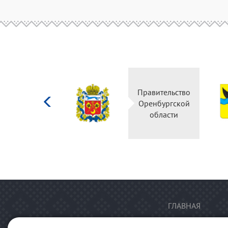
Министерство
Правительство
культуры
Оренбургской
Российской
области
федерации
ГЛАВНАЯ