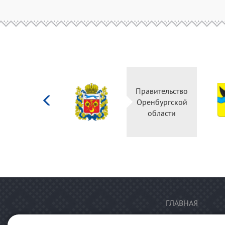
Министерство
Правительство
культуры
Оренбургской
Российской
области
федерации
ГЛАВНАЯ