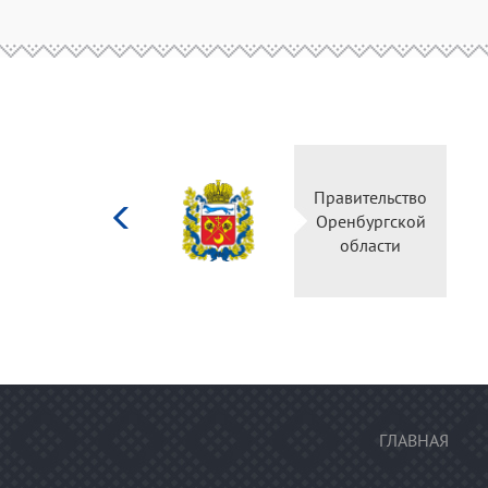
Министерство
Правительство
культуры
Оренбургской
Российской
области
федерации
ГЛАВНАЯ