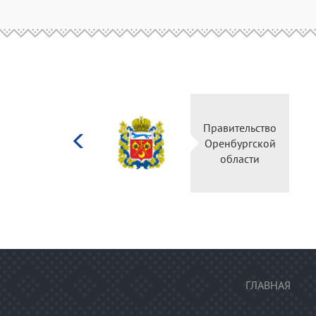
Министерство
Правительство
культуры
Оренбургской
Российской
области
федерации
ГЛАВНАЯ