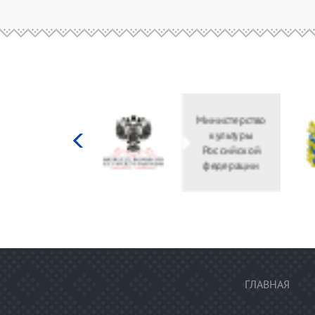
Министерство
культуры
Российской
федерации
ГЛАВНАЯ