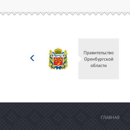
Министерство
Правительство
культуры
Оренбургской
Российской
области
федерации
ГЛАВНАЯ