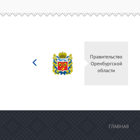
Министерство
Прави
культуры
Оренб
Российской
об
федерации
ГЛАВНАЯ