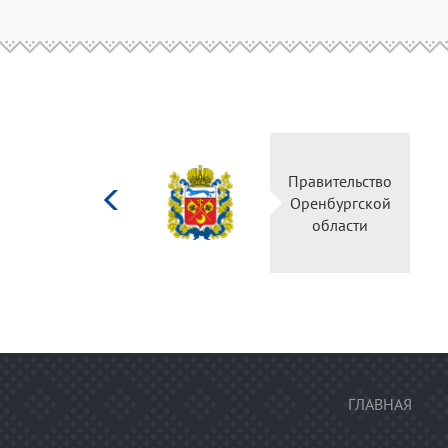
Министерство
Правительство
культуры
Оренбургской
Российской
области
федерации
ГЛАВНАЯ