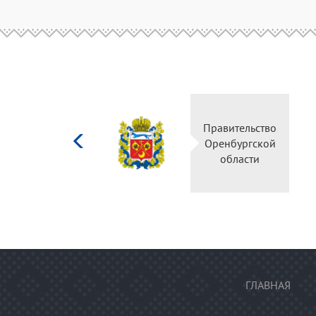
Министерство
Правительство
культуры
Оренбургской
Российской
области
федерации
ГЛАВНАЯ