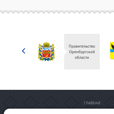
Министерство
Правительство
культуры
Оренбургской
Российской
области
федерации
ГЛАВНАЯ