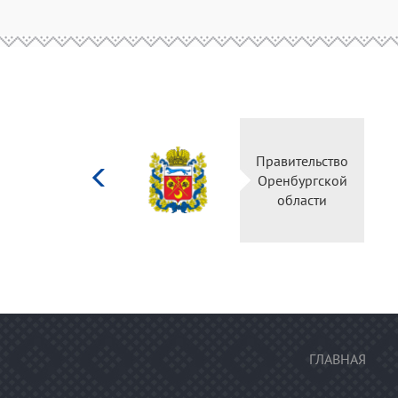
Министерство
Правител
культуры
Оренбур
Российской
облас
федерации
ГЛАВНАЯ