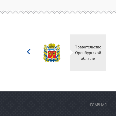
Министерство
культуры
Российской
федерации
ГЛАВНАЯ