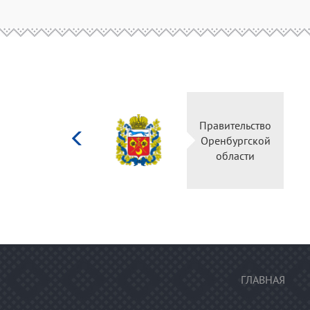
Министерство
Правительс
культуры
Оренбургск
Российской
области
федерации
ГЛАВНАЯ