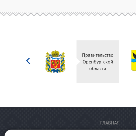
Министерство
Правительство
культуры
Оренбургской
Российской
области
федерации
ГЛАВНАЯ