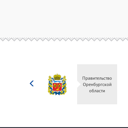
Министерство
Правител
культуры
Оренбур
Российской
облас
федерации