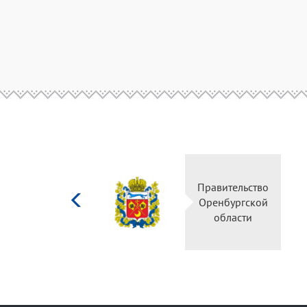
Министерство
Правите
культуры
Оренбу
Российской
обла
федерации