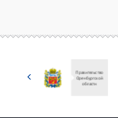
Министерство
культуры
Российской
федерации