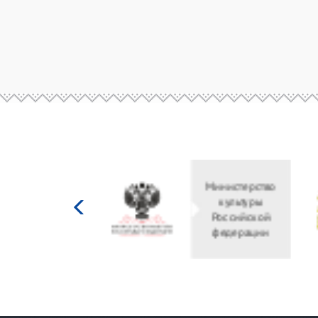
Министерство
культуры
Российской
федерации