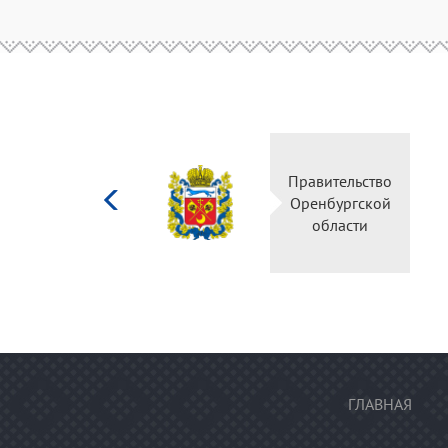
Министерство
Правительство
культуры
Оренбургской
Российской
области
федерации
ГЛАВНАЯ