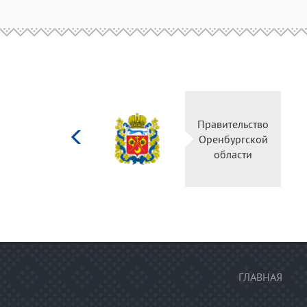
Министерство
культуры
Российской
федерации
ГЛАВНАЯ