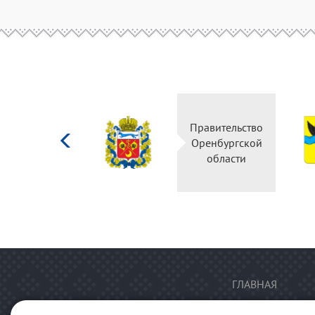
Министерство
Правительство
культуры
Оренбургской
Российской
области
федерации
ГЛАВНАЯ