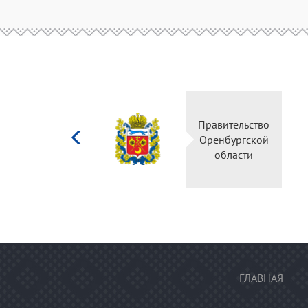
Министерство
Правительс
культуры
Оренбургск
Российской
области
федерации
ГЛАВНАЯ