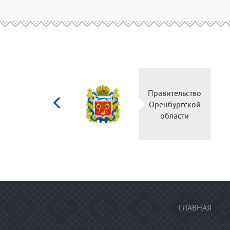
Министерство
Правительство
культуры
Оренбургской
Российской
области
федерации
ГЛАВНАЯ