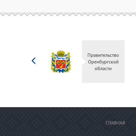
Министерство
Правитель
культуры
Оренбургс
Российской
област
федерации
ГЛАВНАЯ