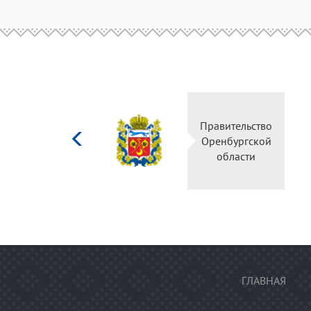
Министерство
культуры
Российской
федерации
ГЛАВНАЯ