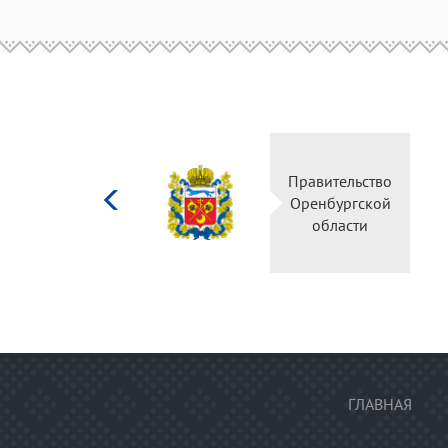
Министерство
Правительство
культуры
Оренбургской
Российской
области
федерации
ГЛАВНАЯ