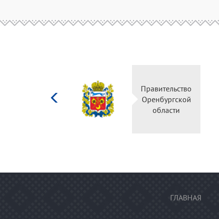
Министерство
Правительство
культуры
Оренбургской
Российской
области
федерации
ГЛАВНАЯ