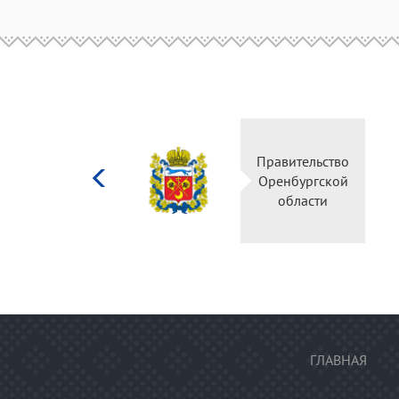
Министерство
Правительство
культуры
Оренбургской
Российской
области
федерации
ГЛАВНАЯ