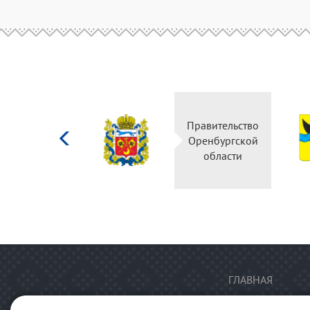
Министерство
Правительство
культуры
Оренбургской
Российской
области
федерации
ГЛАВНАЯ