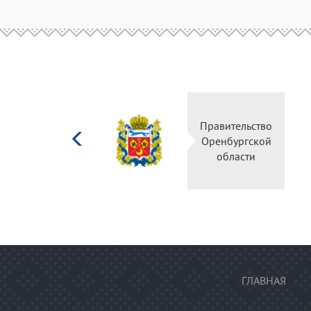
Министерство
Правительство
культуры
Оренбургской
Российской
области
федерации
ГЛАВНАЯ