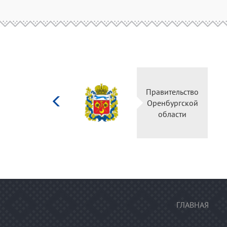
Министерство
Правительство
культуры
Оренбургской
Российской
области
федерации
ГЛАВНАЯ