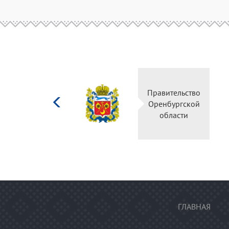
Министерство
Правительство
культуры
Оренбургской
Российской
области
федерации
ГЛАВНАЯ