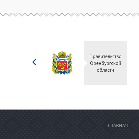
Министерство
Правительство
культуры
Оренбургской
Российской
области
федерации
ГЛАВНАЯ