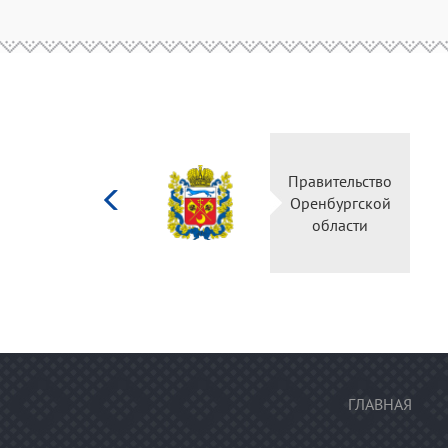
Министерство
Правительство
культуры
Оренбургской
Российской
области
федерации
ГЛАВНАЯ