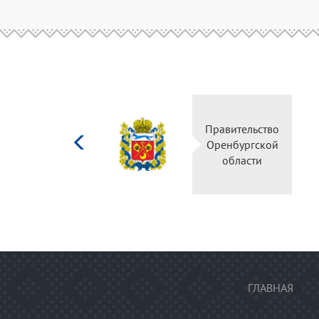
Министерство
Правительс
культуры
Оренбургск
Российской
области
федерации
ГЛАВНАЯ