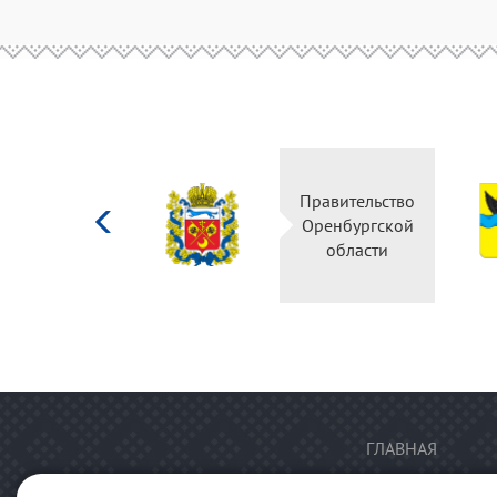
Министерство
Правительство
культуры
Оренбургской
Российской
области
федерации
ГЛАВНАЯ