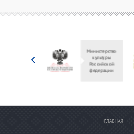
Министерство
культуры
Российской
федерации
ГЛАВНАЯ