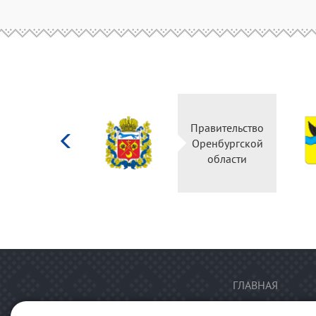
Министерство
Правительство
культуры
Оренбургской
Российской
области
федерации
ГЛАВНАЯ