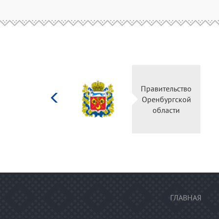
Министерство
Правител
культуры
Оренбур
Российской
облас
федерации
ГЛАВНАЯ