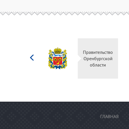
Министерство
Правительство
культуры
Оренбургской
Российской
области
федерации
ГЛАВНАЯ